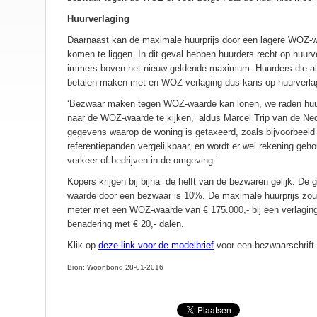
Huurverlaging
Daarnaast kan de maximale huurprijs door een lagere WOZ-wa
komen te liggen. In dit geval hebben huurders recht op huurve
immers boven het nieuw geldende maximum. Huurders die al (
betalen maken met en WOZ-verlaging dus kans op huurverl
‘Bezwaar maken tegen WOZ-waarde kan lonen, we raden huur
naar de WOZ-waarde te kijken,’ aldus Marcel Trip van de N
gegevens waarop de woning is getaxeerd, zoals bijvoorbeeld h
referentiepanden vergelijkbaar, en wordt er wel rekening geh
verkeer of bedrijven in de omgeving.’
Kopers krijgen bij bijna de helft van de bezwaren gelijk. De
waarde door een bezwaar is 10%. De maximale huurprijs zou 
meter met een WOZ-waarde van € 175.000,- bij een verlagi
benadering met € 20,- dalen.
Klik op
deze link voor de modelbrief
voor een bezwaarschrift.
Bron: Woonbond 28-01-2016