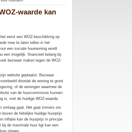
voor huurders
 WOZ-waarde kan
r het eerst een WOZ-beschikking op
de mee te laten tellen in het
oor een sociale huurwoning wordt
 een mogelijk financieel belang bij
 ook bezwaar maken tegen de WOZ-
zijn website geplaatst. Bezwaar
jvoorbeeld doordat de woning te groot
 omgeving, of de woningen waarmee de
 website van de huurcommissie kunnen
ng is, met de huidige WOZ-waarde.
ect omlaag gaat. Het gaat immers om
 boven de feitelijke huidige huurprijs
 inflatie kan de huurprijs in principe
t bij de maximale huur ligt kan een
kan stijgen.