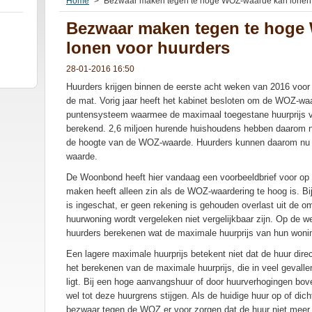
Home
>
Bezwaar maken tegen te hoge WOZ-waarde kan lonen 
Bezwaar maken tegen te hoge
lonen voor huurders
28-01-2016 16:50
Huurders krijgen binnen de eerste acht weken van 2016 voo
de mat. Vorig jaar heeft het kabinet besloten om de WOZ-waar
puntensysteem waarmee de maximaal toegestane huurprijs v
berekend. 2,6 miljoen hurende huishoudens hebben daarom nu
de hoogte van de WOZ-waarde. Huurders kunnen daarom nu
waarde.
De Woonbond heeft hier vandaag een voorbeeldbrief voor op 
maken heeft alleen zin als de WOZ-waardering te hoog is. Bi
is ingeschat, er geen rekening is gehouden overlast uit de
huurwoning wordt vergeleken niet vergelijkbaar zijn. Op de
huurders berekenen wat de maximale huurprijs van hun woni
Een lagere maximale huurprijs betekent niet dat de huur dir
het berekenen van de maximale huurprijs, die in veel gevallen
ligt. Bij een hoge aanvangshuur of door huurverhogingen boven
wel tot deze huurgrens stijgen. Als de huidige huur op of dich
bezwaar tegen de WOZ er voor zorgen dat de huur niet meer 