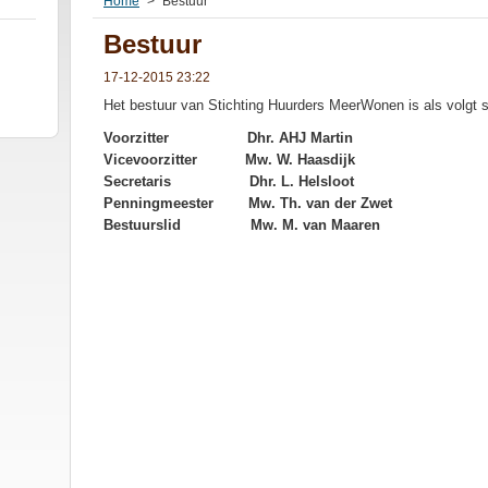
Home
>
Bestuur
Bestuur
17-12-2015 23:22
Het bestuur van Stichting Huurders MeerWonen is als volgt 
Voorzitter Dhr. AHJ Martin
Vicevoorzitter
Mw. W. Haasdijk
Secretaris
Dhr. L. Helsloot
Penningmeester Mw. Th. van der Zwet
Bestuurslid Mw. M. van Maaren